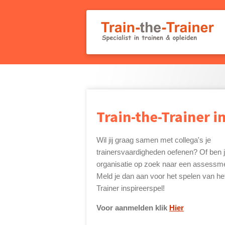
Ga
direct
naar
de
hoofdinhoud
Train-the-Trainer i
Wil jij graag samen met collega's je
trainersvaardigheden oefenen? Of ben j
organisatie op zoek naar een assessme
Meld je dan aan voor het spelen van het
Trainer inspireerspel!
Voor aanmelden klik
Hier