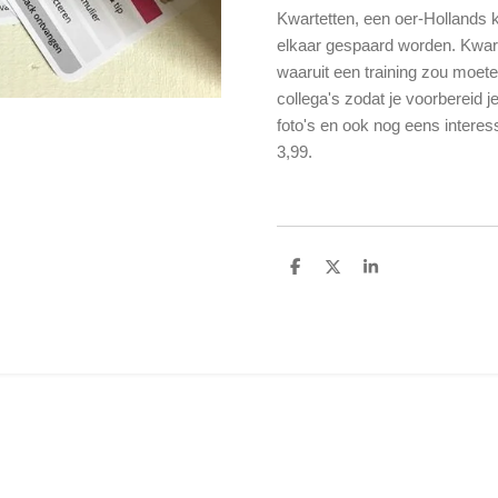
Kwartetten, een oer-Hollands k
elkaar gespaard worden. Kwarte
waaruit een training zou moete
collega's zodat je voorbereid j
foto's en ook nog eens interes
3,99.
D
D
S
e
e
h
l
e
a
e
l
r
n
e